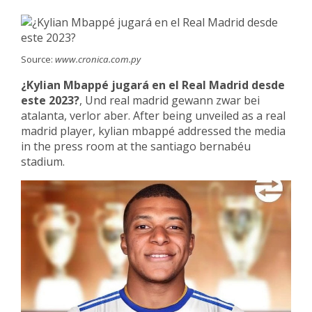
Source:
www.cronica.com.py
¿Kylian Mbappé jugará en el Real Madrid desde
este 2023?
, Und real madrid gewann zwar bei
atalanta, verlor aber. After being unveiled as a real
madrid player, kylian mbappé addressed the media
in the press room at the santiago bernabéu
stadium.