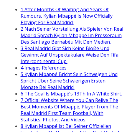
1
After Months Of Waiting And Years Of
Rumours, Kylian Mbappé Is Now Officially
Playing For Real Madrid.
2
Nach Seiner Vorstellung Als Spieler Von Real
Madrid Sprach Kylian Mbappé Im Presseraum
Des Santiago Bernabéu Mit Den Medien.
3
Real Madrid Gibt Sich Keine Blöße Und
Gewinnt Auf Unspektakuläre Weise Den Fifa
Intercontinental Cup.
4
Images References
5
Kylian Mbappé Bricht Sein Schweigen Und
Spricht Über Seine Schwierigen Ersten
Monate Bei Real Madrid.
6
The Goal Is Mbappé's 13Th In A White Shirt.
7
Official Website Where You Can Relive The
Best Moments Of Mbappé, Player From The
Real Madrid First Team Football, With
Statistics, Photos, And Videos.
8
Kylian Mbappé Ist Bei Seiner Offiziellen