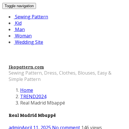
Toggle navigation
Sewing Pattern
Kid
Man
Woman
Wedding Site
Ikapattern.com
Sewing Pattern, Dress, Clothes, Blouses, Easy &
Simple Pattern
Home
TREND2024
Real Madrid Mbappé
Real Madrid Mbappé
admin
April 11, 2025
No comment
146 views