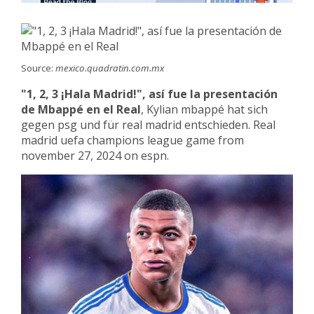
Source:
mexico.quadratin.com.mx
"1, 2, 3 ¡Hala Madrid!", así fue la presentación
de Mbappé en el Real
, Kylian mbappé hat sich
gegen psg und für real madrid entschieden. Real
madrid uefa champions league game from
november 27, 2024 on espn.