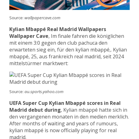
Source:
wallpapercave.com
Kylian Mbappé Real Madrid Wallpapers
Wallpaper Cave
, Im finale fahren die königlichen
mit einem 3:0 gegen den club pachuca den
erwarteten sieg ein, für den kylian mbappé,. Kylian
mbappé, 25, aus frankreich real madrid, seit 2024
mittelstürmer marktwert:
Source:
au.sports.yahoo.com
UEFA Super Cup Kylian Mbappé scores in Real
Madrid debut during
, Kylian mbappé hatte sich in
den vergangenen monaten in den medien merklich.
After months of waiting and years of rumours,
kylian mbappé is now officially playing for real
madrid.