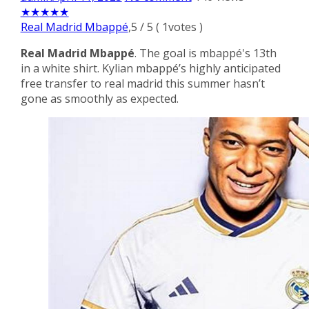
★
★
★
★
★
Real Madrid Mbappé
,
5
/
5
(
1
votes )
Real Madrid Mbappé
. The goal is mbappé's 13th
in a white shirt. Kylian mbappé’s highly anticipated
free transfer to real madrid this summer hasn’t
gone as smoothly as expected.