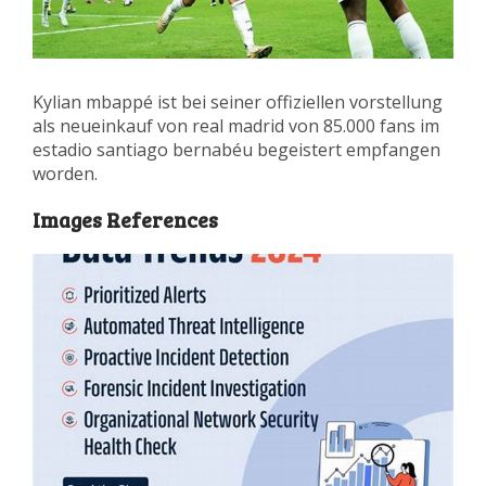
Kylian mbappé ist bei seiner offiziellen vorstellung
als neueinkauf von real madrid von 85.000 fans im
estadio santiago bernabéu begeistert empfangen
worden.
Images References