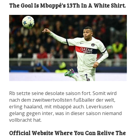
The Goal Is Mbappé's 13Th In A White Shirt.
Rb setzte seine desolate saison fort. Somit wird
nach dem zweitwertvollsten fußballer der welt,
erling haaland, mit mbappé auch. Leverkusen
gelang gegen inter, was in dieser saison niemand
vollbracht hat.
Official Website Where You Can Relive The