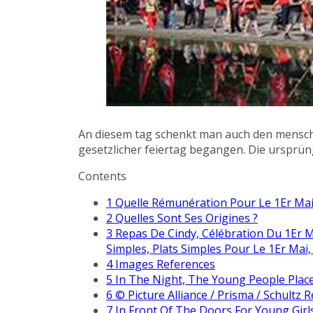
An diesem tag schenkt man auch den menschen
gesetzlicher feiertag begangen. Die ursprüng
Contents
1
Quelle Rémunération Pour Le 1Er Mai 
2
Quelles Sont Ses Origines ?
3
Repas De Cindy, Célébration Du 1Er M
Simples, Plats Simples Pour Le 1Er Mai, 
4
Images References
5
In The Night, The Young People Plac
6
© Picture Alliance / Prisma / Schultz R
7
In Front Of The Doors For Young Girl