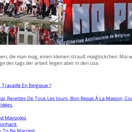
, die man mag, einen kleinen strauß maiglöckchen. Mai wir
e des tags der arbeit liegen aber in den usa.
Travaillé En Belgique ?
ai, Recettes De Tous Les Jours, Bon Repas À La Maison, Co
Idées.
ed Maypoles
einhard.
s To Be Married,