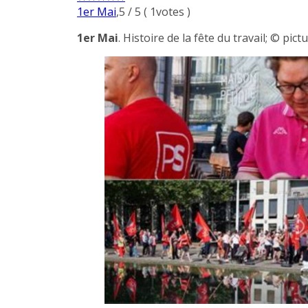
1er Mai
,
5
/
5
(
1
votes )
1er Mai
. Histoire de la fête du travail; © pict