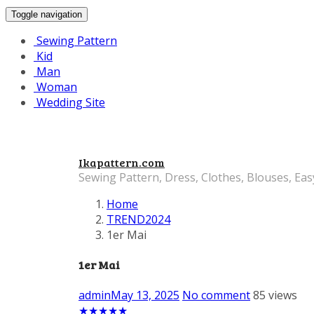
Toggle navigation
Sewing Pattern
Kid
Man
Woman
Wedding Site
Ikapattern.com
Sewing Pattern, Dress, Clothes, Blouses, Eas
Home
TREND2024
1er Mai
1er Mai
admin
May 13, 2025
No comment
85 views
★
★
★
★
★